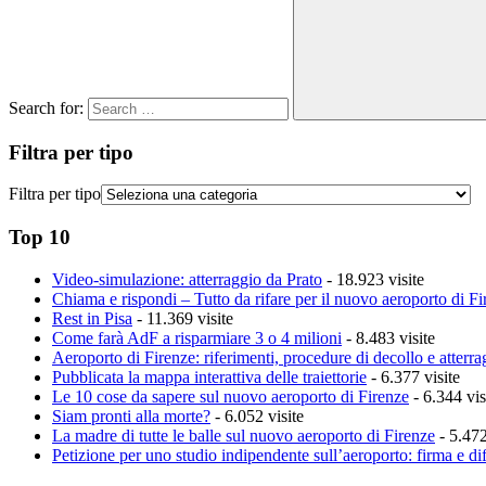
Search for:
Filtra per tipo
Filtra per tipo
Top 10
Video-simulazione: atterraggio da Prato
- 18.923 visite
Chiama e rispondi – Tutto da rifare per il nuovo aeroporto di Fi
Rest in Pisa
- 11.369 visite
Come farà AdF a risparmiare 3 o 4 milioni
- 8.483 visite
Aeroporto di Firenze: riferimenti, procedure di decollo e atterr
Pubblicata la mappa interattiva delle traiettorie
- 6.377 visite
Le 10 cose da sapere sul nuovo aeroporto di Firenze
- 6.344 vis
Siam pronti alla morte?
- 6.052 visite
La madre di tutte le balle sul nuovo aeroporto di Firenze
- 5.472
Petizione per uno studio indipendente sull’aeroporto: firma e di