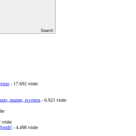
Search
renze
- 17.692 visite
aggio, mappe, eccetera
- 6.921 visite
ite
 visite
ffondi!
- 4.498 visite