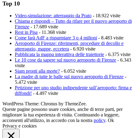
Top 10
Video-simulazione: atterraggio da Prato
- 18.922 visite
Chiama e rispondi – Tutto da rifare per il nuovo aeroporto di
Firenze
- 17.689 visite
Rest in Pisa
- 11.368 visite
Come farà AdF a risparmiare 3 o 4 milioni
- 8.483 visite
Aeroporto di Firenze: riferimenti, procedure di decollo e
atterraggio, mappe, eccetera
- 6.920 visite
Pubblicata la mappa interattiva delle traiettorie
- 6.375 visite
Le 10 cose da sapere sul nuovo aeroporto di Firenze
- 6.343
visite
Siam pronti alla morte?
- 6.052 visite
La madre di tutte le balle sul nuovo aeroporto di Firenze
-
5.472 visite
Petizione per uno studio indipendente sull’aeroporto: firma e
diffondi!
- 4.497 visite
WordPress Theme: Chronus by ThemeZee.
Queste pagine possono usare cookies, anche di terze parti, per
migliorare la tua esperienza di visita. Continuando a leggere,
acconsenti all'utilizzo, in accordo con la nostra
policy
.
Ok
Privacy e cookies