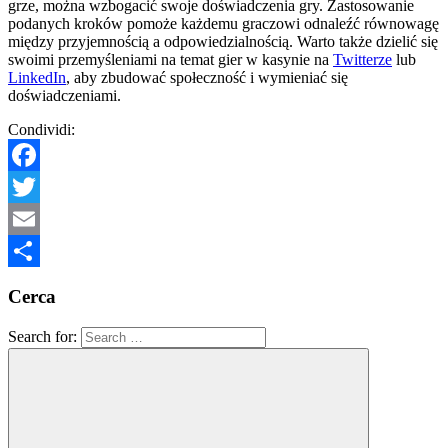
grze, można wzbogacić swoje doświadczenia gry. Zastosowanie
podanych kroków pomoże każdemu graczowi odnaleźć równowagę
między przyjemnością a odpowiedzialnością. Warto także dzielić się
swoimi przemyśleniami na temat gier w kasynie na
Twitterze
lub
LinkedIn
, aby zbudować społeczność i wymieniać się
doświadczeniami.
Condividi:
Facebook
Twitter
Email
Condividi
Cerca
Search for: