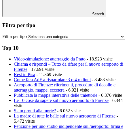
Search
Filtra per tipo
Filtra per tipo
Top 10
Video-simulazione: atterraggio da Prato
- 18.923 visite
Chiama e rispondi – Tutto da rifare per il nuovo aeroporto di
Firenze
- 17.691 visite
Rest in Pisa
- 11.369 visite
Come farà AdF a risparmiare 3 o 4 milioni
- 8.483 visite
Aeroporto di Firenze: riferimenti, procedure di decollo e
atterraggio, mappe, eccetera
- 6.921 visite
Pubblicata la mappa interattiva delle traiettorie
- 6.376 visite
Le 10 cose da sapere sul nuovo aeroporto di Firenze
- 6.344
visite
Siam pronti alla morte?
- 6.052 visite
La madre di tutte le balle sul nuovo aeroporto di Firenze
-
5.472 visite
Petizione per uno studio indipendente sull’aeroporto: firma e