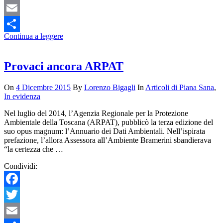
Twitter
Email
Continua a leggere
Condividi
Provaci ancora ARPAT
On
4 Dicembre 2015
By
Lorenzo Bigagli
In
Articoli di Piana Sana
,
In evidenza
Nel luglio del 2014, l’Agenzia Regionale per la Protezione
Ambientale della Toscana (ARPAT), pubblicò la terza edizione del
suo opus magnum: l’Annuario dei Dati Ambientali. Nell’ispirata
prefazione, l’allora Assessora all’Ambiente Bramerini sbandierava
“la certezza che …
Condividi:
Facebook
Twitter