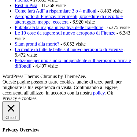
Rest in Pisa
- 11.368 visite
Come farà AdF a risparmiare 3 o 4 milioni
- 8.483 visite
Aeroporto di Firenze: riferimenti, procedure di decollo e
atterraggio, mappe, eccetera
- 6.920 visite
Pubblicata la mappa interattiva delle traiettorie
- 6.375 visite
Le 10 cose da sapere sul nuovo aeroporto di Firenze
- 6.343
visite
Siam pronti alla morte?
- 6.052 visite
La madre di tutte le balle sul nuovo aeroporto di Firenze
-
5.472 visite
Petizione per uno studio indipendente sull’aeroporto: firma e
diffondi!
- 4.497 visite
WordPress Theme: Chronus by ThemeZee.
Queste pagine possono usare cookies, anche di terze parti, per
migliorare la tua esperienza di visita. Continuando a leggere,
acconsenti all'utilizzo, in accordo con la nostra
policy
.
Ok
Privacy e cookies
Chiudi
Privacy Overview