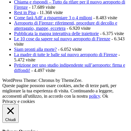
Chiama e rispondi – Tutto da rifare per il nuovo aeroporto di
Firenze
- 17.689 visite
Rest in Pisa
- 11.368 visite
Come farà AdF a risparmiare 3 o 4 milioni
- 8.483 visite
Aeroporto di Firenze: riferimenti, procedure di decollo e
atterraggio, mappe, eccetera
- 6.920 visite
Pubblicata la mappa interattiva delle traiettorie
- 6.375 visite
Le 10 cose da sapere sul nuovo aeroporto di Firenze
- 6.343
visite
Siam pronti alla morte?
- 6.052 visite
La madre di tutte le balle sul nuovo aeroporto di Firenze
-
5.472 visite
Petizione per uno studio indipendente sull’aeroporto: firma e
diffondi!
- 4.497 visite
WordPress Theme: Chronus by ThemeZee.
Queste pagine possono usare cookies, anche di terze parti, per
migliorare la tua esperienza di visita. Continuando a leggere,
acconsenti all'utilizzo, in accordo con la nostra
policy
.
Ok
Privacy e cookies
Chiudi