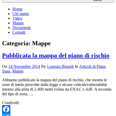
Home
Chi siamo
Video
Mappe
Documenti
Contatti
Categoria:
Mappe
Pubblicata la mappa del piano di rischio
On
14 Novembre 2014
By
Lorenzo Bigagli
In
Articoli di Piana
Sana
,
Mappe
Abbiamo pubblicato la mappa del piano di rischio, che mostra le
zone di tutela prescritte dalla legge e alcune criticità/vulnerabilità
intorno alla pista di 2.400 metri voluta da ENAC e AdF. A seconda
del tipo di zona, …
Condividi: